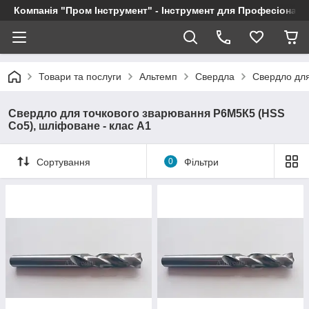
Компанія "Пром Інструмент" - Інструмент для Професіоналі
Товари та послуги
Альтемп
Свердла
Свердло для
Свердло для точкового зварювання Р6М5К5 (HSS
Co5), шліфоване - клас А1
Сортування
0
Фільтри