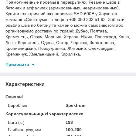
Прямолинейные проёмы в перекрытиях. Резание швов в
бетонах и асфальтах (армированных, неармированных).
Купити електричний швонарезчик SHD-600Е у Харкові в
компанії «Спектрум». Телефон +38 050 302 51 93. Забрати
різьбяр швів по бетону та каменю можна самовивозом або
організовуємо доставку по Україні: Дубно, Полтава,
Кременець, Овруч, Моршин, Херсон, Ніжин, Павлоград, Канів,
Львів, Коростень, Одеса, Остер, Чернівці, Золотоноша,
Кропивницький, Новоукраїнка, Житомир, Олександрія,
Кременчук, Хмельницький, Кирилівка.
Приховати
Характеристики
Основні
Виробник
Spektrum
Користувальницькі характеристики
Вага (кг)
193
Глибина різу, мм
100-200