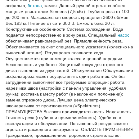
асфальта,
бетона
, камня. Данный ручной агрегат снабжен
мощным двигателем Siemens (7,5 кВт). Глубина реза от 100
до 200 mm. Максимальная скорость вращения 3600 об/мин.
Вес 193 кг. Питание от сети 380 В. Емкость бака 20 л.
Конструктивные особенности Система охлаждения. Вода
подается непосредственно в зону реза. Специальный
насос
обеспечивает равномерный рез. Прямолинейность реза.
Обеспечивается за счет специального указателя (колесико на
выносной штанге). Регулировка плавности хода.
Осуществляется при помощи колеса и цепной передачи.
Безопасность и удобство. Защитный кожух для отрезного
диска выполнен из двух частей. Обслуживание Обслуживание
асфальтореза может осуществлять один работник. Он без
затруднений выполняет все требуемые операции: работа
нарезчика швов (настройки с панели управления; удобная
ручка); доставка к месту работ (в наклонном положении);
замена отрезного диска. Лучшая цена электрического
швонарезчика от производителя («Spektrum»).
ПРЕИМУЩЕСТВА Высокая производительность. Надежность.
Точность реза (глубина и прямолинейность). Удобство в
эксплуатации и обслуживании. Повышенный ресурс самого
агрегата и расходного инструмента. ОБЛАСТЬ ПРИМЕНЕНИЯ
Гражданское, промышленное, дорожное строительство.