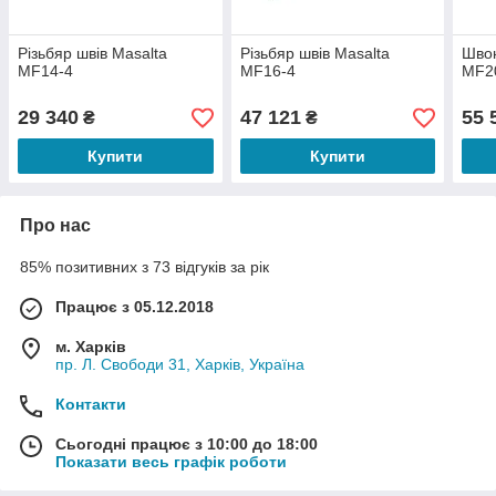
Різьбяр швів Masalta
Різьбяр швів Masalta
Швон
MF14-4
MF16-4
MF2
29 340
47 121
55 
₴
₴
Купити
Купити
Про нас
85% позитивних з 73 відгуків за рік
Працює з 05.12.2018
м. Харків
пр. Л. Свободи 31, Харків, Україна
Контакти
Сьогодні працює з 10:00 до 18:00
Показати весь графік роботи