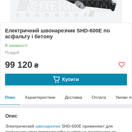
Електричний швонарезчик SHD-600E по
асфальту і бетону
В наявності
Роздріб
99 120
₴
Купити
Опис
Характеристики
Доставка
Оплата
Умови п
Опис
Электрический
швонарезчик
SHD-600Е применяют для
получения узких прямолинейных швов на основаниях из