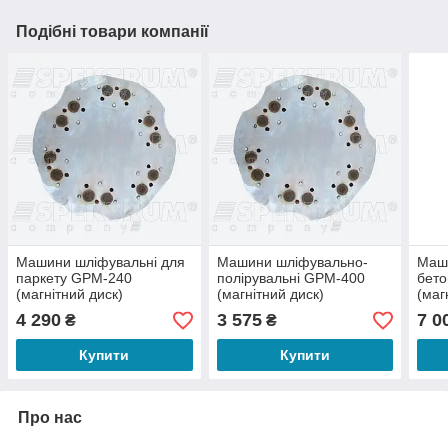
Подібні товари компанії
Машини шліфувальні для
Машини шліфувально-
Маши
паркету GPM-240
полірувальні GPM-400
бет
(магнітний диск)
(магнітний диск)
(маг
4 290
3 575
7 0
₴
₴
Купити
Купити
Про нас