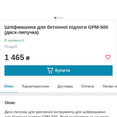
Шліфмашина для бетонної підлоги GPM-500
(диск-липучка)
В наявності
Роздріб
1 465
₴
Купити
Опис
Характеристики
Доставка
Оплата
Умови п
Опис
Диск-липучка для кріплення інструменту для шліфмашини
для бетонної підлоги GPM-500. Який закріплюється на диску