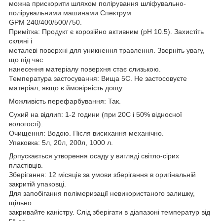
можна прискорити шляхом полірування шліфувально-
полірувальними машинами Спектрум
GPM 240/400/500/750.
Примітка: Продукт є корозійно активним (pH 10.5). Захистіть
скляні і
металеві поверхні для уникнення травлення. Зверніть увагу,
що під час
нанесення матеріалу поверхня стає слизькою.
Температура застосування: Вища 5C. Не застосовуєте
матеріал, якщо є ймовірність дощу.
Можливість перефарбування: Так.
Сухий на відлип: 1-2 години (при 20C і 50% відносної
вологості).
Очищення: Водою. Після висихання механічно.
Упаковка: 5л, 20л, 200л, 1000 л.
Допускається утворення осаду у вигляді світло-сірих
пластівців.
Зберігання: 12 місяців за умови зберігання в оригінальній
закритій упаковці.
Для запобігання полімеризації невикористаного залишку,
щільно
закривайте каністру. Слід зберігати в діапазоні температур від