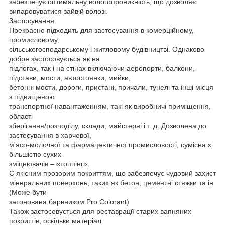
забезпечує оптимальну вологопроникність, що дозволяє
випаровуватися зайвій волозі.
Застосування
Прекрасно підходить для застосування в комерційному,
промисловому,
сільськогосподарському і житловому будівництві. Однаково
добре застосовується як на
підлогах, так і на стінах включаючи аеропорти, балкони,
підстави, мости, автостоянки, мийки,
бетонні мости, дороги, пристані, причали, тунелі та інші місця
з підвищеною
транспортної навантаженням, такі як виробничі приміщення,
області
зберігання/розподілу, склади, майстерні і т. д. Дозволена до
застосування в харчової,
м'ясо-молочної та фармацевтичної промисловості, сумісна з
більшістю сухих
зміцнювачів – «топпінг».
Є якісним прозорим покриттям, що забезпечує чудовий захист
мінеральних поверхонь, таких як бетон, цементні стяжки та ін
(Може бути
затонована барвником Pro Colorant)
Також застосовується для реставрації старих вапняних
покриттів, оскільки матеріал