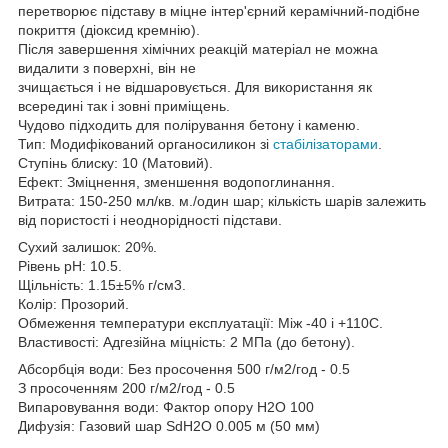
перетворює підставу в міцне інтер'єрний керамічний-подібне
покриття (діоксид кремнію).
Після завершення хімічних реакцій матеріал не можна
видалити з поверхні, він не
зчищається і не відшаровується. Для використання як
всередині так і зовні приміщень.
Чудово підходить для полірування бетону і каменю.
Тип: Модифікований органосиликон зі
стабілізаторами
.
Ступінь блиску: 10 (Матовий).
Ефект: Зміцнення, зменшення водопоглинання.
Витрата: 150-250 мл/кв. м./один шар; кількість шарів залежить
від пористості і неоднорідності підстави.
Сухий залишок: 20%.
Рівень pH: 10.5.
Щільність: 1.15±5% г/см3.
Колір: Прозорий.
Обмеження температури експлуатації: Між -40 і +110C.
Властивості: Адгезійна міцність: 2 МПа (до бетону).
Абсорбція води: Без просочення 500 г/м2/год - 0.5
З просоченням 200 г/м2/год - 0.5
Випаровування води: Фактор опору H2O 100
Дифузія: Газовий шар SdH2O 0.005 м (50 мм)