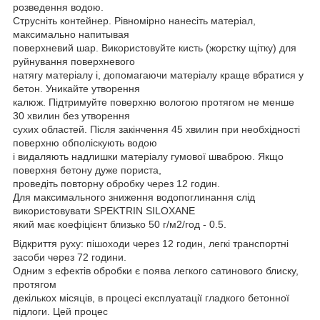
розведення водою.
Струсніть контейнер. Рівномірно нанесіть матеріал,
максимально напитывая
поверхневий шар. Використовуйте кисть (жорстку щітку) для
руйнування поверхневого
натягу матеріалу і, допомагаючи матеріалу краще вбратися у
бетон. Уникайте утворення
калюж. Підтримуйте поверхню вологою протягом не менше
30 хвилин без утворення
сухих областей. Після закінчення 45 хвилин при необхідності
поверхню обполіскують водою
і видаляють надлишки матеріалу гумової шваброю. Якщо
поверхня бетону дуже пориста,
проведіть повторну обробку через 12 годин.
Для максимального зниження водопоглинання слід
використовувати SPEKTRIN SILOXANE
який має коефіцієнт близько 50 г/м2/год - 0.5.
Відкриття руху: пішоходи через 12 годин, легкі транспортні
засоби через 72 години.
Одним з ефектів обробки є поява легкого сатинового блиску,
протягом
декількох місяців, в процесі експлуатації гладкого бетонної
підлоги. Цей процес