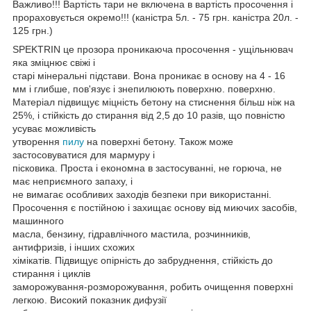
Важливо!!! Вартість тари не включена в вартість просочення і
прораховується окремо!!! (каністра 5л. - 75 грн. каністра 20л. -
125 грн.)
SPEKTRIN це прозора проникаюча просочення - ущільнювач
яка зміцнює свіжі і
старі мінеральні підстави. Вона проникає в основу на 4 - 16
мм і глибше, пов'язує і знепилюють поверхню. поверхню.
Матеріал підвищує міцність бетону на стиснення більш ніж на
25%, і стійкість до стирання від 2,5 до 10 разів, що повністю
усуває можливість
утворення
пилу
на поверхні бетону. Також може
застосовуватися для мармуру і
пісковика. Проста і економна в застосуванні, не горюча, не
має неприємного запаху, і
не вимагає особливих заходів безпеки при використанні.
Просочення є постійною і захищає основу від миючих засобів,
машинного
масла, бензину, гідравлічного мастила, розчинників,
антифризів, і інших схожих
хімікатів. Підвищує опірність до забруднення, стійкість до
стирання і циклів
заморожування-розморожування, робить очищення поверхні
легкою. Високий показник дифузії