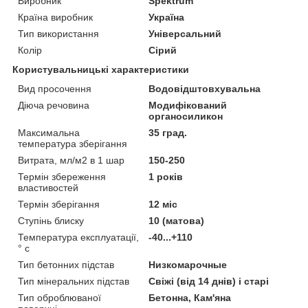
Виробник
Spektrum
Країна виробник
Україна
Тип використання
Універсальний
Колір
Сірий
Користувальницькі характеристики
Вид просочення
Водовідштовхувальна
Діюча речовина
Модифікований
органосиликон
Максимальна
35 град.
температура зберігання
Витрата, мл/м2 в 1 шар
150-250
Термін збереження
1 років
властивостей
Термін зберігання
12 міс
Ступінь блиску
10 (матова)
Температура експлуатації,
-40...+110
° с
Тип бетонних підстав
Низкомарочные
Тип мінеральних підстав
Свіжі (від 14 днів) і старі
Тип оброблюваної
Бетонна, Кам'яна