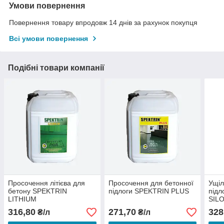
Умови повернення
Повернення товару впродовж 14 днів за рахунок покупця
Всі умови повернення
Подібні товари компанії
Просочення літієва для
Просочення для бетонної
Ущіл
бетону SPEKTRIN
підлоги SPEKTRIN PLUS
підл
LITHIUM
SIL
316,80
271,70
328
₴/л
₴/л