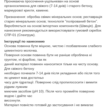
Проникаюча просочення-ущільнювач на основі
органосиликона для свіжого (7-14 днів) і старого бетону,
мармурової крихти, каменю.
Призначення: обробка свіжих мінеральних основ; реставрація
старих мінеральних основ; технологія "полірований бетон".
Виробляється на основі імпортних компонентів (Швеція). Для
нанесення рекомендується використовувати гумовий скребок
СПР-01 (Спектрум).
Інструкції по нанесенню
Основа повинна бути міцною, чистою і позбавленим слабкого
цементного молочка.
Поверхня основи повинна бути не раніше оброблена ні
грунтом, ні фарбою, так як
даний матеріал повинен наноситися тільки на чисту основу.
Для свіжого бетону
необхідно почекати 7-14 днів після укладання або після того
як цемент мав достатньо
часу для гідратації. Поверхню слід пропилососити і вимити
рідким лужним
миючим засобом (pH 10). Після чого промийте поверхню
водою і дайте час
висохнути.
Матеріал повністю готовий до застосування і не вимагає