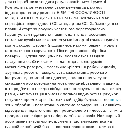
для співробітника завдяки регульованій висоті рукояті.
Контроль та регулювання стану ременів за рахунок
індикатора натягу ременів. ВІДМІТНІ ОСОБЛИВОСТІ
МОДЕЛЬНОГО РЯДУ SPEKTRUM GPM Вся техніка має
сертифікат відповідності СЄ стандартам ЄС. Забезпечується
плавний старт за рахунок частотного перетворювача.
Гарантується підвищена надійність, т. к. для особливо
важливих вузлів ми використовуємо імпортні комплектуючі з
країн Західної Європи (підшипники, натяжні ремені, модуль
автоматичного керування). Підвищене якість обробки
поверхні і чудова площинність. Досягаються завдяки
наступним особливостям: - планетарна конструкція, -
можливість реверсу, - еластичне кріплення робочих дисків,
Зручність роботи: - швидка установка/заміна робочого
інструменту на магнітних дисках, - зменшення часу на
складання або розбирання мозаїчно-шліфувальної машини, т.
к. передбачено швидке від'єднання полірувальної головки від
рами, - експлуатація в умовах поганої видимості за рахунок
потужних прожекторів, Ефективний відбір будівельного
пилу
з
зони обробки: - патентована система завихрення, - наявність
відводів для підключення до промислового пилососа, - знімна
прогумована спідниця з набором обважнювачів. Найширший
асортимент витратних інструментів, що випускаються на
власній виробничій базі: - твердосплавні фрези, - алмазні