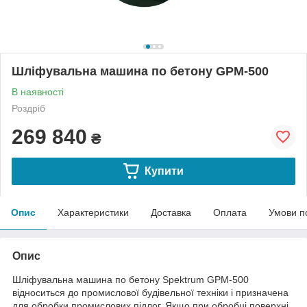
Шліфувальна машина по бетону GPM-500
В наявності
Роздріб
269 840
₴
Купити
Опис
Характеристики
Доставка
Оплата
Умови п
Опис
Шліфувальна машина по бетону Spektrum GPM-500
відноситься до промислової будівельної техніки і призначена
для обробки промислових підлог. Якщо при обробці поверхні