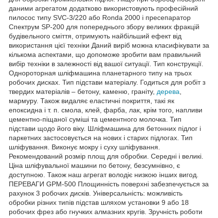
даними агрегатом додатково використовують професійний
пилосос типу SVC-3/220 або Ronda 2000 і пресепаратор
Спектрум SP-200 для попереднього збору великих фракцій
будівельного сміття, отримують найбільший ефект від
використання цієї техніки Даний виріб можна класифікувати за
кількома аспектами, що допоможе зробити вам правильний
вибір техніки в залежності від вашої ситуації. Тип конструкції.
Однороторная шліфмашина планетарного типу на трьох
робочих дисках. Тип підстави матеріалу. Годиться для робіт з
твердих матеріалів – бетону, каменю, граніту,
дерева
,
мармуру. Також видаляє еластичні покриття, такі як
епоксидна і т. п. смола, клей, фарба, лак, крім того, напливи
цементно-піщаної суміші та цементного молочка. Тип
підстави щодо його віку. Шліфмашина для бетонних підлог і
паркетних застосовується на нових і старих підлогах. Тип
шліфування. Виконує мокру і суху шліфування.
Рекомендований розмір площ для обробки. Середні і великі.
Ціна шліфувальної машини по бетону, безсумнівно, є
доступною. Також наш агрегат володіє низкою інших вигод.
ПЕРЕВАГИ GPM-500 Площинність поверхні забезпечується за
рахунок 3 робочих дисків. Універсальність: можливість
обробки різних типів підстав шляхом установки 9 або 18
робочих фрез або гнучких алмазних кругів. Зручність роботи