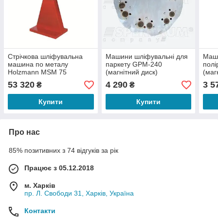
Стрічкова шліфувальна
Машини шліфувальні для
Маш
машина по металу
паркету GPM-240
полі
Holzmann MSM 75
(магнітний диск)
(маг
53 320
4 290
3 5
₴
₴
Купити
Купити
Про нас
85% позитивних з 74 відгуків за рік
Працює з 05.12.2018
м. Харків
пр. Л. Свободи 31, Харків, Україна
Контакти