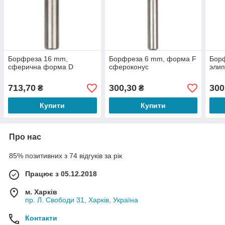
Борфреза 16 mm,
Борфреза 6 mm, форма F
Бор
сферична форма D
сфероконус
эли
713,70
300,30
300
₴
₴
Купити
Купити
Про нас
85% позитивних з 74 відгуків за рік
Працює з 05.12.2018
м. Харків
пр. Л. Свободи 31, Харків, Україна
Контакти