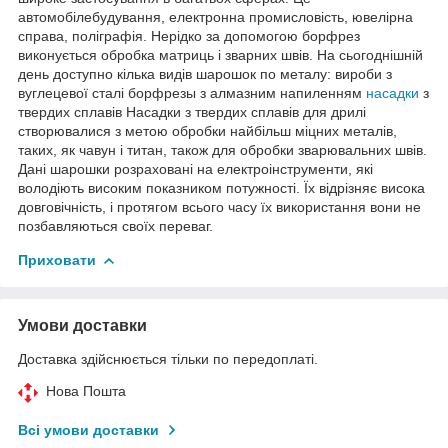
автомобілебудування, електронна промисловість, ювелірна
справа, поліграфія. Нерідко за допомогою борфрез
виконується обробка матриць і зварних швів. На сьогоднішній
день доступно кілька видів шарошок по металу: вироби з
вуглецевої сталі борфрезы з алмазним напиленням
насадки
з
твердих сплавів Насадки з твердих сплавів для дрилі
створювалися з метою обробки найбільш міцних металів,
таких, як чавун і титан, також для обробки зварювальних швів.
Дані шарошки розраховані на електроінструменти, які
володіють високим показником потужності. Їх відрізняє висока
довговічність, і протягом всього часу їх використання вони не
позбавляються своїх переваг.
Приховати
Умови доставки
Доставка здійснюється тільки по передоплаті.
Нова Пошта
Всі умови доставки