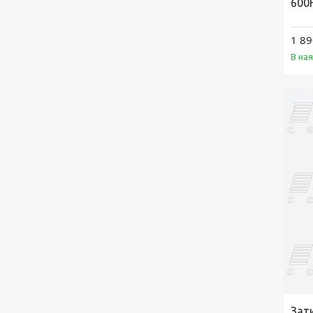
600
1 89
В на
Зати