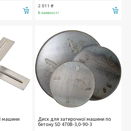
2 011 ₴
Купити
Купи
В наявності
ї машини
Диск для затирочної машини по
бетону SD 470В-3,0-90-3