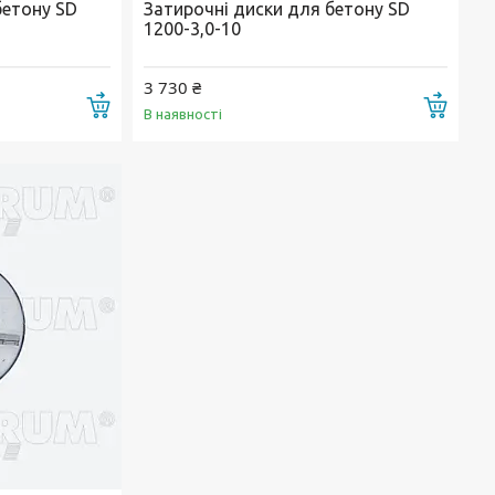
бетону SD
Затирочні диски для бетону SD
1200-3,0-10
3 730 ₴
Купити
Купи
В наявності