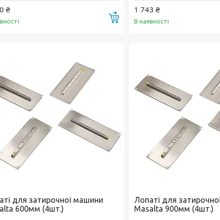
0 ₴
1 743 ₴
Купити
явності
В наявності
аті для затирочної машини
Лопаті для затирочно
alta 600мм (4шт.)
Masalta 900мм (4шт.)