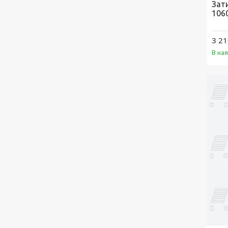
Зат
1060
3 21
В на