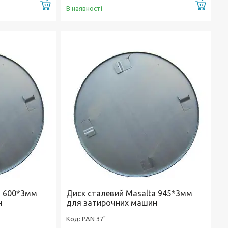
Купити
Купи
В наявності
a 600*3мм
Диск сталевий Masalta 945*3мм
н
для затирочних машин
PAN 37"