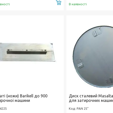
Купити
явності
В наявності
ті (ножи) Barikell до 900
Диск сталевий Masalt
ирочної машини
для затирочних маши
4225
PAN 25"