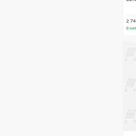
2 74
В на