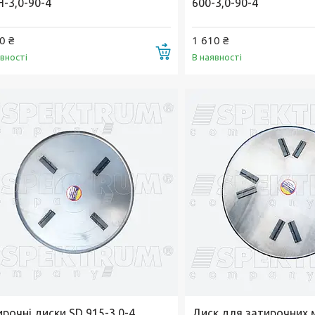
H-3,0-90-4
600-3,0-90-4
0 ₴
1 610 ₴
Купити
явності
В наявності
рочні диски SD 915-3,0-4
Диск для затирочних