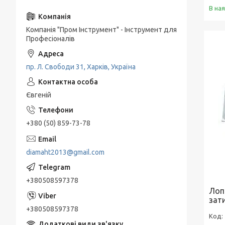
В на
Компанія "Пром Інструмент" - Інструмент для
Професіоналів
пр. Л. Свободи 31, Харків, Україна
Євгеній
+380 (50) 859-73-78
diamaht2013@gmail.com
+380508597378
Лопа
зат
+380508597378