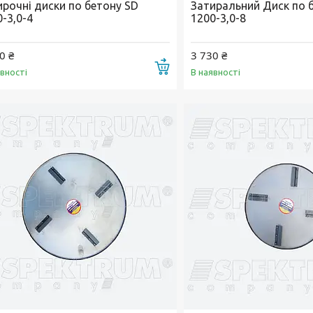
ирочні диски по бетону SD
Затиральний Диск по 
-3,0-4
1200-3,0-8
0 ₴
3 730 ₴
Купити
явності
В наявності