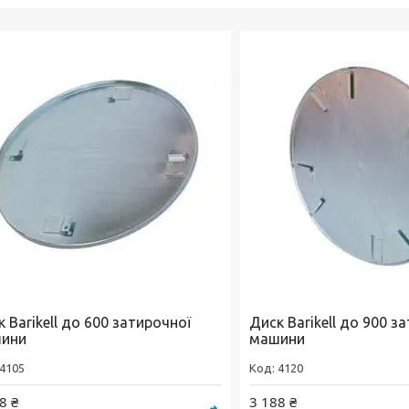
 Barikell до 600 затирочної
Диск Barikell до 900 з
ини
машини
4105
4120
8 ₴
3 188 ₴