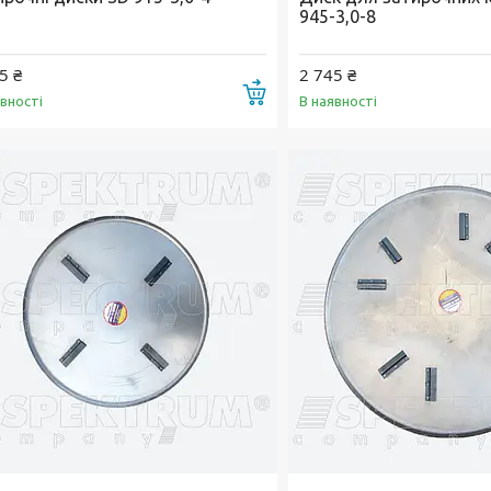
945-3,0-8
5 ₴
2 745 ₴
Купити
явності
В наявності