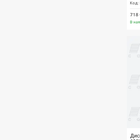
718 
В на
Дис