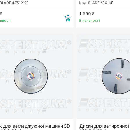
BLADE 4.75" X 9"
BLADE 6" X 14"
₴
1 550 ₴
Купити
явності
В наявності
к для загладжуючої машини SD
Диски для затирочної